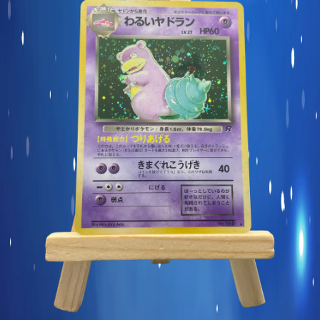
Carte commune
Display et produits scellés
Goodies et autres
Sleeve à l’unité
Précommandes
Enchères