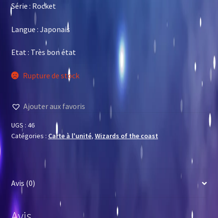
Série : Rocket
Langue : Japonais
Etat : Très bon état
Rupture de stock
Ajouter aux favoris
UGS :
46
Catégories :
Carte à l'unité
,
Wizards of the coast
Avis (0)
Avis