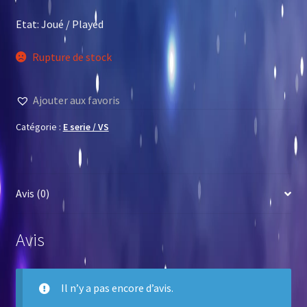
Etat: Joué / Played
Rupture de stock
Ajouter aux favoris
Catégorie :
E serie / VS
Avis (0)
Avis
Il n’y a pas encore d’avis.