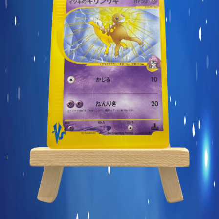
Carte commune
Display et produits scellés
Goodies et autres
Sleeve à l’unité
Précommandes
Enchères