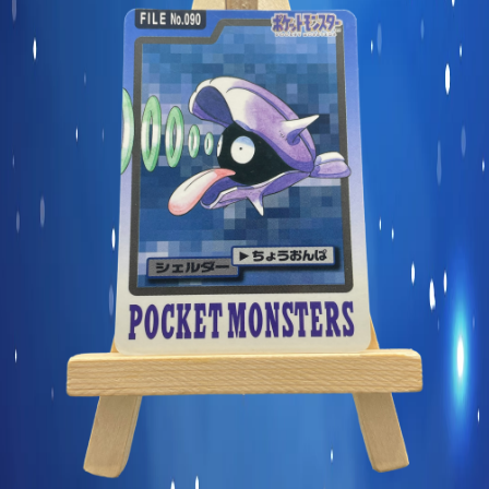
Carte commune
Display et produits scellés
Goodies et autres
Sleeve à l’unité
Précommandes
Enchères