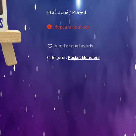
Etat: Joué / Played
Rupture de stock
Ajouter aux favoris
Catégorie :
Pocket Monsters