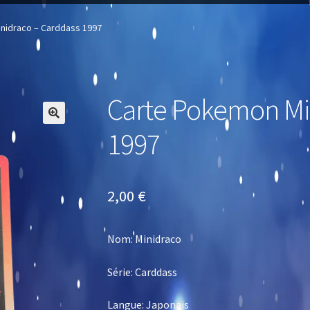
nidraco – Carddass 1997
Carte Pokemon Mi
🔍
1997
2,00
€
Nom: Minidraco
Série: Carddass
Langue: Japonais