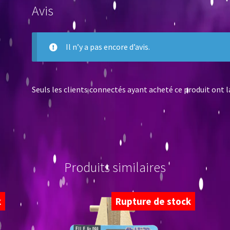
Avis
Il n’y a pas encore d’avis.
Seuls les clients connectés ayant acheté ce produit ont la 
Produits similaires
k
Rupture de stock