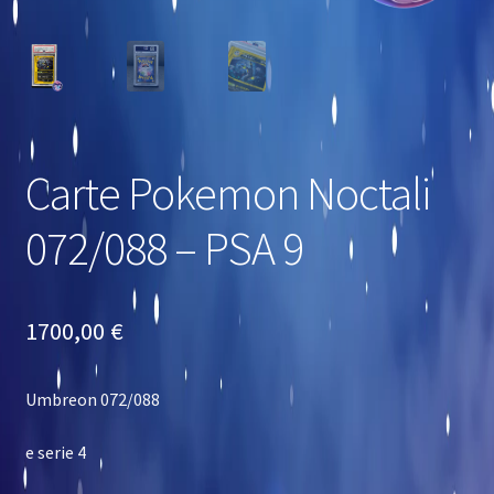
Carte Pokemon Noctali
072/088 – PSA 9
1700,00
€
Umbreon 072/088
e serie 4