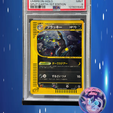
Carte commune
Display et produits scellés
Goodies et autres
Sleeve à l’unité
Précommandes
Enchères