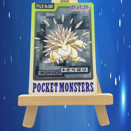
Carte commune
Display et produits scellés
Goodies et autres
Sleeve à l’unité
Précommandes
Enchères