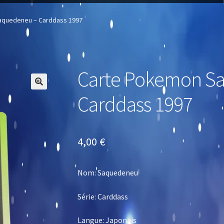
aquedeneu – Carddass 1997
Carte Pokemon S
🔍
Carddass 1997
4,00
€
Nom: Saquedeneu
Série: Carddass
Langue: Japonais