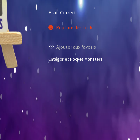
Etat: Correct
Rupture de stock
Ajouter aux favoris
Catégorie :
Pocket Monsters