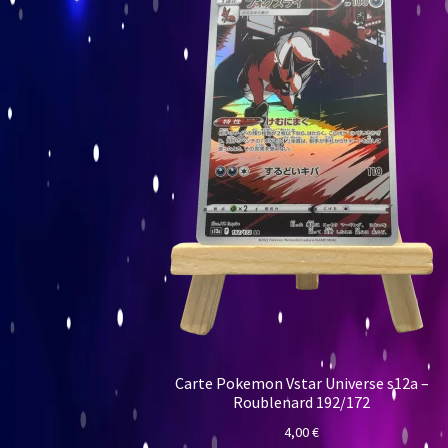
Carte Pokemon Vstar Universe s12a –
Roublenard 192/172
4,00
€