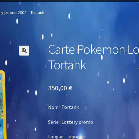
ry promo 2002 – Tortank
Carte Pokemon Lo
🔍
Tortank
350,00
€
Nom : Tortank
Série : Lottery promo
Langue : Japonais