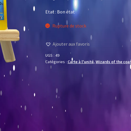
Etat : Bon état
Rupture de stock
Ajouter aux favoris
UGS :
49
Catégories :
Carte à l'unité
,
Wizards of the coa