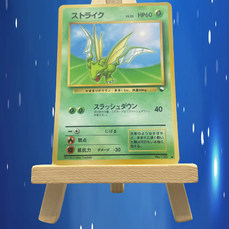
Carte commune
Display et produits scellés
Goodies et autres
Sleeve à l’unité
Précommandes
Enchères