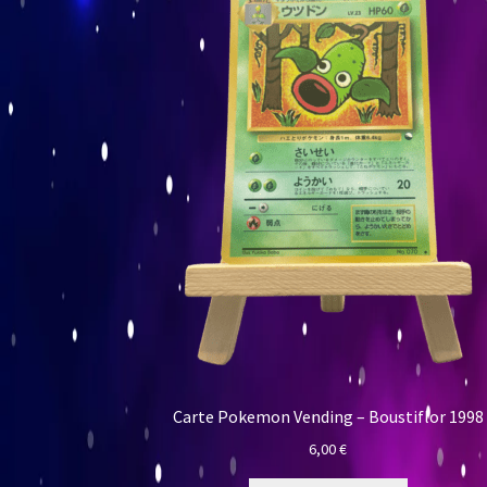
Carte Pokemon Vending – Boustiflor 1998
6,00
€