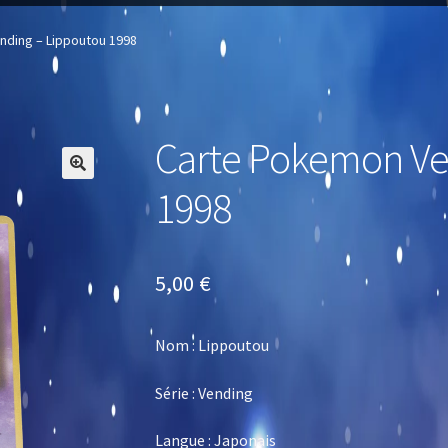
ding – Lippoutou 1998
Carte Pokemon Ve
🔍
1998
5,00
€
Nom : Lippoutou
Série : Vending
Langue : Japonais