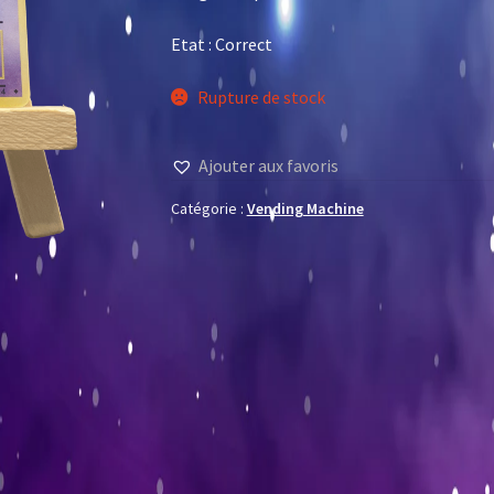
Etat : Correct
Rupture de stock
Ajouter aux favoris
Catégorie :
Vending Machine