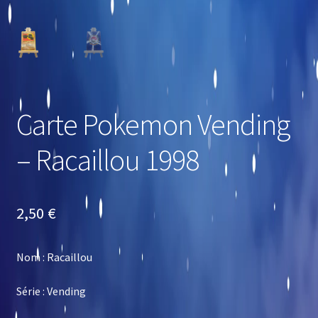
Carte Pokemon Vending
– Racaillou 1998
2,50
€
Nom : Racaillou
Série : Vending