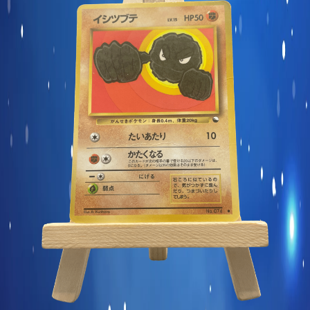
Carte commune
Display et produits scellés
Goodies et autres
Sleeve à l’unité
Précommandes
Enchères