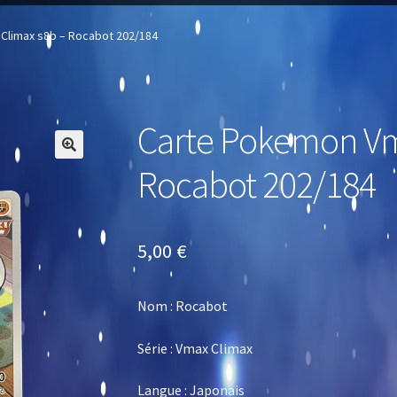
Climax s8b – Rocabot 202/184
Carte Pokemon Vm
🔍
Rocabot 202/184
5,00
€
Nom : Rocabot
Série : Vmax Climax
Langue : Japonais