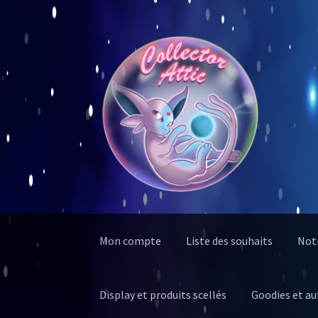
Aller
Aller
à
au
la
contenu
navigation
Mon compte
Liste des souhaits
Notr
Display et produits scellés
Goodies et au