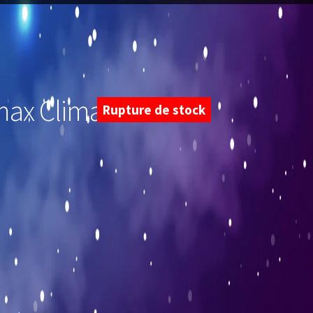
ax Climax s8b –
Rupture de stock