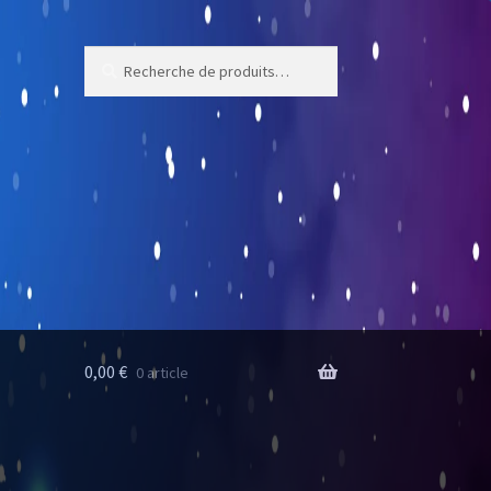
Recherche
Recherche
pour :
0,00
€
0 article