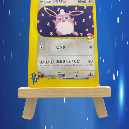
Carte commune
Display et produits scellés
Goodies et autres
Sleeve à l’unité
Précommandes
Enchères