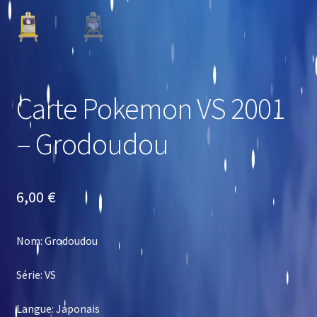
Carte Pokemon VS 2001
– Grodoudou
6,00
€
Nom: Grodoudou
Série: VS
Langue: Japonais