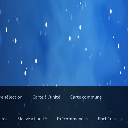
e sélection
Carte à l’unité
Carte commune
tres
Sleeve à l’unité
Précommandes
Enchères