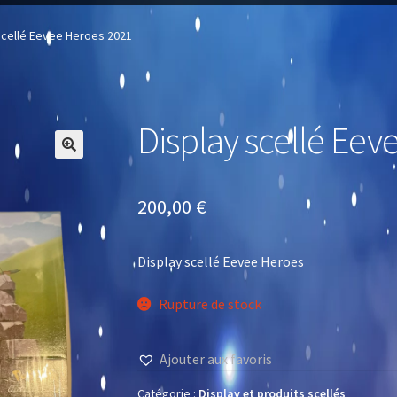
scellé Eevee Heroes 2021
Display scellé Eev
🔍
200,00
€
Display scellé Eevee Heroes
Rupture de stock
Ajouter aux favoris
Catégorie :
Display et produits scellés