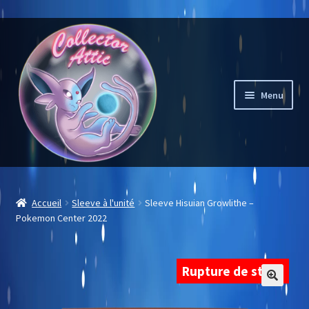
Aller
Aller
à
au
la
contenu
navigation
Menu
Mon compte
Accueil
Sleeve à l'unité
Sleeve Hisuian Growlithe –
Pokemon Center 2022
Liste des souhaits
Notre sélection
Rupture de stock
Carte à l’unité
🔍