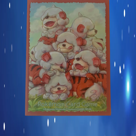
Carte commune
Display et produits scellés
Goodies et autres
Sleeve à l’unité
Précommandes
Enchères