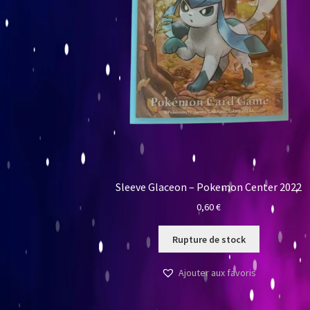
Sleeve Glaceon – Pokemon Center 2022
0,60
€
Rupture de stock
Ajouter aux favoris