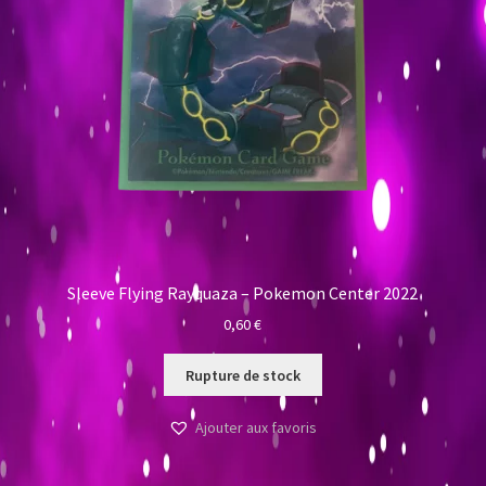
Sleeve Flying Rayquaza – Pokemon Center 2022
0,60
€
Rupture de stock
Ajouter aux favoris