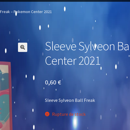
l Freak – Pokemon Center 2021
Sleeve Sylveon Ba
🔍
Center 2021
0,60
€
Sleeve Sylveon Ball Freak
Rupture de stock