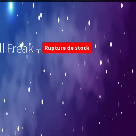
ll Freak – Pokemon
Rupture de stock