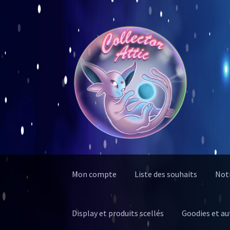
Aller
Aller
à
au
la
contenu
navigation
Mon compte
Liste des souhaits
Notr
Display et produits scellés
Goodies et au