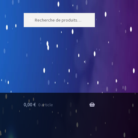
Recherche
Recherche
pour :
0,00
€
0 article