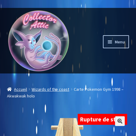
Aller
Aller
à
au
la
contenu
navigation
Menu
Mon compte
Accueil
Wizards of the coast
Carte Pokemon Gym 1998 –
Akwakwak holo
Liste des souhaits
Notre sélection
Rupture de stock
Carte à l’unité
🔍