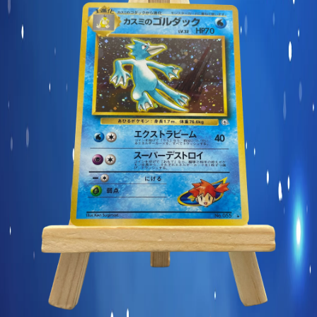
Carte commune
Display et produits scellés
Goodies et autres
Sleeve à l’unité
Précommandes
Enchères