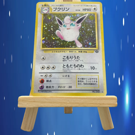
Carte commune
Display et produits scellés
Goodies et autres
Sleeve à l’unité
Précommandes
Enchères