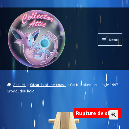
Aller
Aller
à
au
la
contenu
navigation
Menu
Mon compte
Accueil
Wizards of the coast
Carte Pokemon Jungle 1997 –
Grodoudou holo
Liste des souhaits
Notre sélection
Rupture de stock
Carte à l’unité
🔍