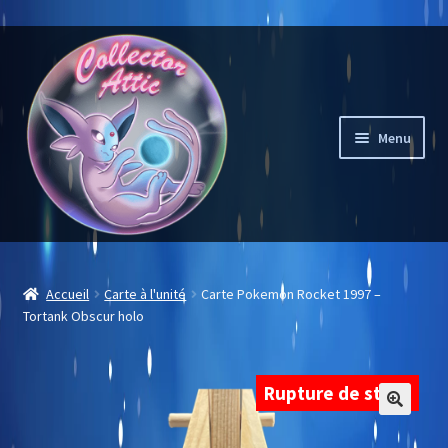
Aller
Aller
à
au
la
contenu
navigation
Menu
Mon compte
Accueil
Carte à l'unité
Carte Pokemon Rocket 1997 –
Tortank Obscur holo
Liste des souhaits
Notre sélection
Rupture de stock
Carte à l’unité
🔍