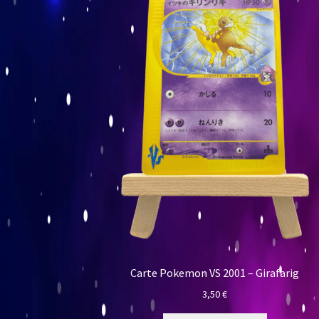
Carte Pokemon VS 2001 – Girafarig
3,50
€