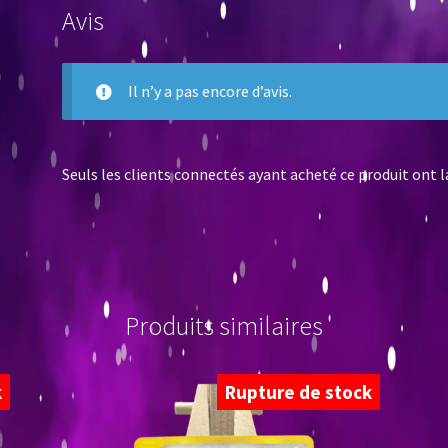
Avis
Il n’y a pas encore d’avis.
Seuls les clients connectés ayant acheté ce produit ont la 
Produits similaires
k
Rupture de stock