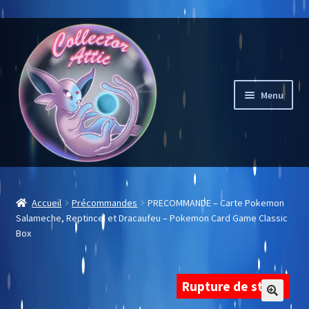
Aller
Aller
à
au
la
contenu
navigation
Menu
Mon compte
Accueil
Précommandes
PRECOMMANDE – Carte Pokemon
Salameche, Reptincel et Dracaufeu – Pokemon Card Game Classic
Liste des souhaits
Box
Notre sélection
Rupture de stock
Carte à l’unité