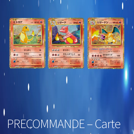
🔍
Carte commune
Display et produits scellés
Goodies et autres
Sleeve à l’unité
Précommandes
Enchères
PRECOMMANDE – Carte