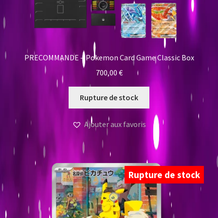
PRECOMMANDE – Pokemon Card Game Classic Box
700,00
€
Rupture de stock
Ajouter aux favoris
Rupture de stock