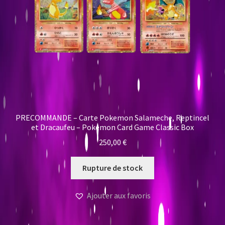
PRECOMMANDE – Carte Pokemon Salameche, Reptincel
et Dracaufeu – Pokemon Card Game Classic Box
250,00
€
Rupture de stock
Ajouter aux favoris