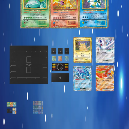
Carte commune
Display et produits scellés
Goodies et autres
Sleeve à l’unité
Précommandes
Enchères