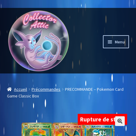
Aller
Aller
à
au
la
contenu
navigation
Menu
Mon compte
Accueil
Précommandes
PRECOMMANDE – Pokemon Card
Game Classic Box
Liste des souhaits
Notre sélection
Rupture de stock
Carte à l’unité
🔍